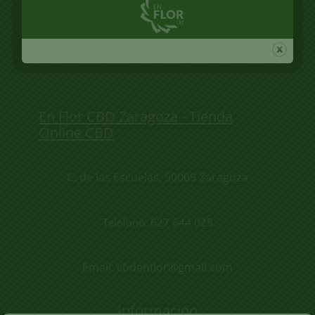
Contacta a través de nuestras redes sociales
Envíos gratis en pedidos superiores a 60€
En Flor CBD Zaragoza - Tienda
Online CBD
C. de las Escuelas, 50009 Zaragoza
Teléfono: 627 644 025
Email: cbdenflor@gmail.com
Información