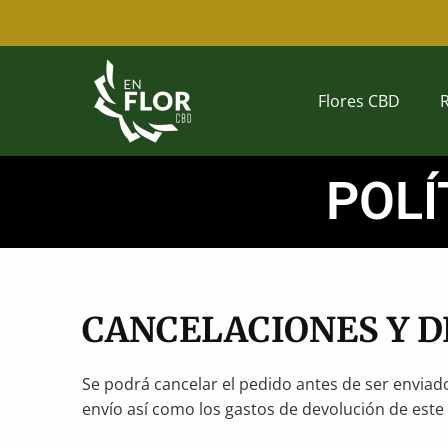
Ir
al
contenido
Flores CBD
POLÍ
CANCELACIONES Y 
Se podrá cancelar el pedido antes de ser enviado
envío así como los gastos de devolución de est