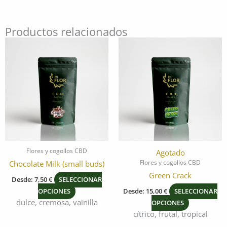
Productos relacionados
Este
Este
producto
producto
tiene
tiene
múltiples
múltiples
variantes.
variantes.
Las
Las
opciones
opciones
se
se
pueden
pueden
elegir
elegir
Flores y cogollos CBD
Agotado
en
en
Flores y cogollos CBD
Chocolate Milk (small buds)
la
la
Green Crack
Desde:
7,50
€
SELECCIONAR
página
página
OPCIONES
Desde:
15,00
€
SELECCIONAR
de
de
dulce, cremosa, vainilla
OPCIONES
producto
producto
cítrico, frutal, tropical