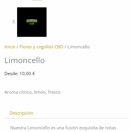
Inicio
/
Flores y cogollos CBD
/ Limoncello
Limoncello
Desde:
10,00
€
Aroma cítrico, limón, fresco.
Descripción
Nuestra Limoncello es una fusión exquisita de notas