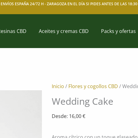
ENVÍOS ESPAÑA 24/72 H -
ZARAGOZA EN EL DÍA SI PIDES ANTES DE LAS 18:30
Resinas CBD
Aceites y cremas CBD
Packs y ofertas
Inicio
/
Flores y cogollos CBD
/ Weddi
Wedding Cake
Desde:
16,00
€
Aroma cítrico con un toque glaseado d