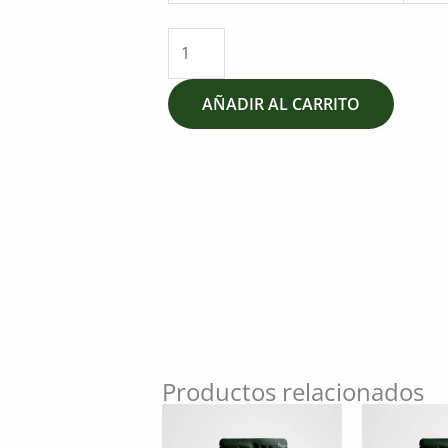
cantidad
AÑADIR AL CARRITO
Productos relacionados
Este
producto