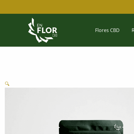
Ir
al
contenido
Flores CBD
🔍