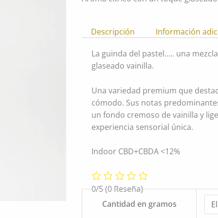
Descripción
Información adic
La guinda del pastel….. una mezcl
glaseado vainilla.
Una variedad premium que destaca
cómodo. Sus notas predominantes
un fondo cremoso de vainilla y lig
experiencia sensorial única.
Indoor CBD+CBDA <12%
0/5
(0 Reseña)
Wedding
Cantidad en gramos
Cake