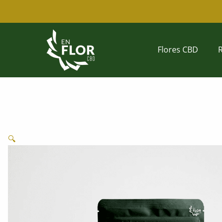
Ir
al
contenido
Flores CBD
🔍