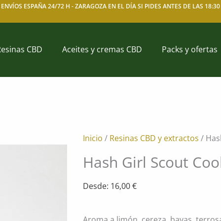
ENVÍOS ESPAÑA 24/72 H -
ZARAGOZA EN EL DÍA SI PIDES ANTES DE LAS 18:30
Resinas CBD
Aceites y cremas CBD
Packs y ofertas
Inicio
/
Resinas CBD y extractos
/ Has
Hash Girl Scout Coo
Desde:
16,00
€
Aroma a limón, cereza, bayas, terrosa