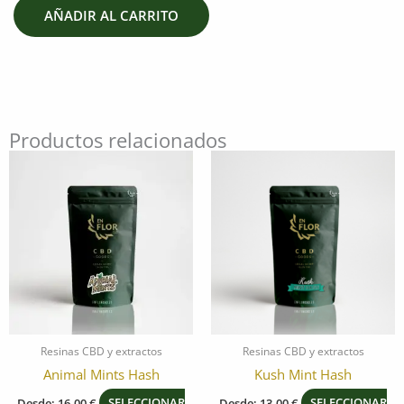
AÑADIR AL CARRITO
Productos relacionados
Este
Este
producto
producto
tiene
tiene
múltiples
múltiples
variantes.
variantes.
Las
Las
opciones
opciones
se
se
pueden
pueden
elegir
elegir
Resinas CBD y extractos
Resinas CBD y extractos
en
en
Animal Mints Hash
Kush Mint Hash
la
la
Desde:
16,00
€
SELECCIONAR
Desde:
13,00
€
SELECCIONAR