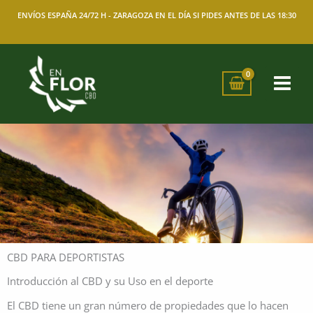
Ir
ENVÍOS ESPAÑA 24/72 H -
ZARAGOZA EN EL DÍA SI PIDES ANTES DE LAS 18:30
al
contenido
CBD PARA DEPORTISTAS
Introducción al CBD y su Uso en el deporte
El CBD tiene un gran número de propiedades que lo hacen